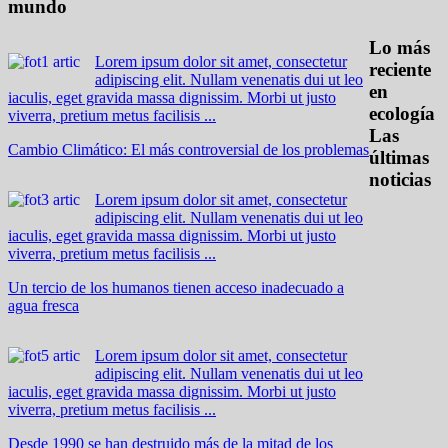
mundo
Lo más
Lorem ipsum dolor sit amet, consectetur
reciente
adipiscing elit. Nullam venenatis dui ut leo
en
iaculis, eget gravida massa dignissim. Morbi ut justo
ecología
viverra, pretium metus facilisis ...
Las
Cambio Climático: El más controversial de los problemas
últimas
noticias
Lorem ipsum dolor sit amet, consectetur
adipiscing elit. Nullam venenatis dui ut leo
iaculis, eget gravida massa dignissim. Morbi ut justo
viverra, pretium metus facilisis ...
Un tercio de los humanos tienen acceso inadecuado a
agua fresca
Lorem ipsum dolor sit amet, consectetur
adipiscing elit. Nullam venenatis dui ut leo
iaculis, eget gravida massa dignissim. Morbi ut justo
viverra, pretium metus facilisis ...
Desde 1990 se han destruido más de la mitad de los