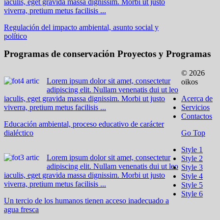
iaculis, eget gravida massa dignissim. Morbi ut justo
viverra, pretium metus facilisis ...
Regulación del impacto ambiental, asunto social y
político
Programas de conservación
Proyectos y Programas
© 2026
Lorem ipsum dolor sit amet, consectetur
oikos
adipiscing elit. Nullam venenatis dui ut leo
iaculis, eget gravida massa dignissim. Morbi ut justo
Acerca de
viverra, pretium metus facilisis ...
Servicios
Contactos
Educación ambiental, proceso educativo de carácter
dialéctico
Go Top
Style 1
Lorem ipsum dolor sit amet, consectetur
Style 2
adipiscing elit. Nullam venenatis dui ut leo
Style 3
iaculis, eget gravida massa dignissim. Morbi ut justo
Style 4
viverra, pretium metus facilisis ...
Style 5
Style 6
Un tercio de los humanos tienen acceso inadecuado a
agua fresca