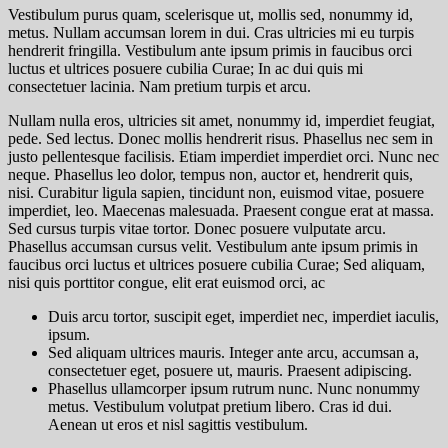
Vestibulum purus quam, scelerisque ut, mollis sed, nonummy id,
metus. Nullam accumsan lorem in dui. Cras ultricies mi eu turpis
hendrerit fringilla. Vestibulum ante ipsum primis in faucibus orci
luctus et ultrices posuere cubilia Curae; In ac dui quis mi
consectetuer lacinia. Nam pretium turpis et arcu.
Nullam nulla eros, ultricies sit amet, nonummy id, imperdiet feugiat,
pede. Sed lectus. Donec mollis hendrerit risus. Phasellus nec sem in
justo pellentesque facilisis. Etiam imperdiet imperdiet orci. Nunc nec
neque. Phasellus leo dolor,
tempus non, auctor et, hendrerit quis,
nisi. Curabitur ligula sapien
, tincidunt non, euismod vitae, posuere
imperdiet, leo. Maecenas malesuada. Praesent congue erat at massa.
Sed cursus turpis vitae tortor. Donec posuere vulputate arcu.
Phasellus accumsan cursus velit. Vestibulum ante ipsum primis in
faucibus orci luctus et ultrices posuere cubilia Curae; Sed aliquam,
nisi quis porttitor congue, elit erat euismod orci, ac
Duis arcu tortor, suscipit eget, imperdiet nec, imperdiet iaculis,
ipsum.
Sed aliquam ultrices mauris. Integer ante arcu, accumsan a,
consectetuer eget, posuere ut, mauris. Praesent adipiscing.
Phasellus ullamcorper ipsum rutrum nunc. Nunc nonummy
metus. Vestibulum volutpat pretium libero. Cras id dui.
Aenean ut eros et nisl sagittis vestibulum.