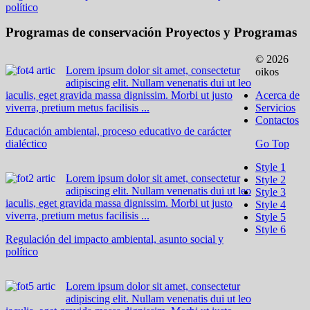
político
Programas de conservación
Proyectos y Programas
© 2026
Lorem ipsum dolor sit amet, consectetur
oikos
adipiscing elit. Nullam venenatis dui ut leo
iaculis, eget gravida massa dignissim. Morbi ut justo
Acerca de
viverra, pretium metus facilisis ...
Servicios
Contactos
Educación ambiental, proceso educativo de carácter
dialéctico
Go Top
Style 1
Lorem ipsum dolor sit amet, consectetur
Style 2
adipiscing elit. Nullam venenatis dui ut leo
Style 3
iaculis, eget gravida massa dignissim. Morbi ut justo
Style 4
viverra, pretium metus facilisis ...
Style 5
Style 6
Regulación del impacto ambiental, asunto social y
político
Lorem ipsum dolor sit amet, consectetur
adipiscing elit. Nullam venenatis dui ut leo