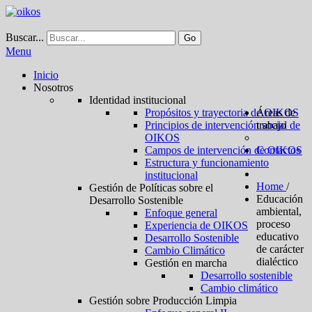
Buscar...
Go
Menu
Inicio
Nosotros
Identidad institucional
Propósitos y trayectoria de OIKOS
Áreas de
Principios de intervención social de
trabajo
OIKOS
Campos de intervención de OIKOS
Contactos
Estructura y funcionamiento
institucional
Home
/
Gestión de Políticas sobre el
Educación
Desarrollo Sostenible
ambiental,
Enfoque general
proceso
Experiencia de OIKOS
educativo
Desarrollo Sostenible
de carácter
Cambio Climático
dialéctico
Gestión en marcha
Desarrollo sostenible
Cambio climático
Gestión sobre Producción Limpia