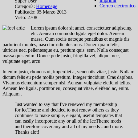
Imprimir
Super User
Correo electrónico
Categoría:
Homepage
Publicado: 05 Marzo 2013
Visto: 2708
L
orem ipsum dolor sit amet, consectetuer adipiscing
elit. Aenean commodo ligula eget dolor. Aenean
massa. Cum sociis natoque penatibus et magnis dis
parturient montes, nascetur ridiculus mus. Donec quam felis,
ultricies nec, pellentesque eu, pretium quis, sem. Nulla consequat
massa quis enim. Donec pede justo, fringilla vel, aliquet nec,
vulputate eget, arcu.
In enim justo, rhoncus ut, imperdiet a, venenatis vitae, justo. Nullam
dictum felis eu pede mollis pretium. Integer tincidunt. Cras dapibus.
Vivamus elementum semper nisi. Aenean vulputate eleifend tellus.
Aenean leo ligula, porttitor eu, consequat vitae, eleifend ac, enim.
Aliquam .
Just wanted to say that I've renewed my membership
for IceTheme and decided to not renew others as they
continues to make simple, elegant, useful templates that
can easily incorporate any or all of the IceTheme mods
and therefore cover any and all of my needs - and more.
Thanks alot!