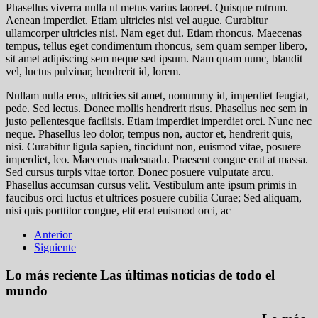
Phasellus viverra nulla ut metus varius laoreet. Quisque rutrum.
Aenean imperdiet. Etiam ultricies nisi vel augue. Curabitur
ullamcorper ultricies nisi. Nam eget dui. Etiam rhoncus. Maecenas
tempus, tellus eget condimentum rhoncus, sem quam semper libero,
sit amet adipiscing sem neque sed ipsum. Nam quam nunc, blandit
vel, luctus pulvinar, hendrerit id, lorem.
Nullam nulla eros, ultricies sit amet, nonummy id, imperdiet feugiat,
pede. Sed lectus. Donec mollis hendrerit risus. Phasellus nec sem in
justo pellentesque facilisis. Etiam imperdiet imperdiet orci. Nunc nec
neque. Phasellus leo dolor,
tempus non, auctor et, hendrerit quis,
nisi. Curabitur ligula sapien
, tincidunt non, euismod vitae, posuere
imperdiet, leo. Maecenas malesuada. Praesent congue erat at massa.
Sed cursus turpis vitae tortor. Donec posuere vulputate arcu.
Phasellus accumsan cursus velit. Vestibulum ante ipsum primis in
faucibus orci luctus et ultrices posuere cubilia Curae; Sed aliquam,
nisi quis porttitor congue, elit erat euismod orci, ac
Anterior
Siguiente
Lo más reciente
Las últimas noticias de todo el
mundo