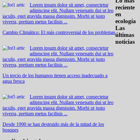
Lo más
Lorem ipsum dolor sit amet, consectetur
reciente
adipiscing elit. Nullam venenatis dui ut leo
en
iaculis, eget gravida massa dignissim. Morbi ut justo
ecología
viverra, pretium metus facilisis ...
Las
Cambio Climático: El más controversial de los problemas
últimas
noticias
Lorem ipsum dolor sit amet, consectetur
adipiscing elit. Nullam venenatis dui ut leo
iaculis, eget gravida massa dignissim. Morbi ut justo
viverra, pretium metus facilisis ...
Un tercio de los humanos tienen acceso inadecuado a
agua fresca
Lorem ipsum dolor sit amet, consectetur
adipiscing elit. Nullam venenatis dui ut leo
iaculis, eget gravida massa dignissim. Morbi ut justo
viverra, pretium metus facilisis ...
Desde 1990 se han destruido más de la mitad de los
bosques