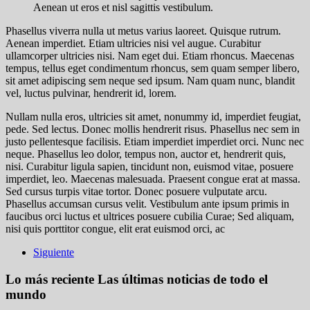
Aenean ut eros et nisl sagittis vestibulum.
Phasellus viverra nulla ut metus varius laoreet. Quisque rutrum.
Aenean imperdiet. Etiam ultricies nisi vel augue. Curabitur
ullamcorper ultricies nisi. Nam eget dui. Etiam rhoncus. Maecenas
tempus, tellus eget condimentum rhoncus, sem quam semper libero,
sit amet adipiscing sem neque sed ipsum. Nam quam nunc, blandit
vel, luctus pulvinar, hendrerit id, lorem.
Nullam nulla eros, ultricies sit amet, nonummy id, imperdiet feugiat,
pede. Sed lectus. Donec mollis hendrerit risus. Phasellus nec sem in
justo pellentesque facilisis. Etiam imperdiet imperdiet orci. Nunc nec
neque. Phasellus leo dolor,
tempus non, auctor et, hendrerit quis,
nisi. Curabitur ligula sapien
, tincidunt non, euismod vitae, posuere
imperdiet, leo. Maecenas malesuada. Praesent congue erat at massa.
Sed cursus turpis vitae tortor. Donec posuere vulputate arcu.
Phasellus accumsan cursus velit. Vestibulum ante ipsum primis in
faucibus orci luctus et ultrices posuere cubilia Curae; Sed aliquam,
nisi quis porttitor congue, elit erat euismod orci, ac
Siguiente
Lo más reciente
Las últimas noticias de todo el
mundo