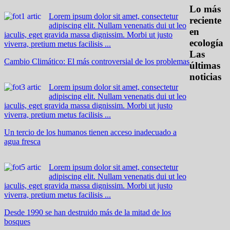
Lo más
Lorem ipsum dolor sit amet, consectetur
reciente
adipiscing elit. Nullam venenatis dui ut leo
en
iaculis, eget gravida massa dignissim. Morbi ut justo
ecología
viverra, pretium metus facilisis ...
Las
Cambio Climático: El más controversial de los problemas
últimas
noticias
Lorem ipsum dolor sit amet, consectetur
adipiscing elit. Nullam venenatis dui ut leo
iaculis, eget gravida massa dignissim. Morbi ut justo
viverra, pretium metus facilisis ...
Un tercio de los humanos tienen acceso inadecuado a
agua fresca
Lorem ipsum dolor sit amet, consectetur
adipiscing elit. Nullam venenatis dui ut leo
iaculis, eget gravida massa dignissim. Morbi ut justo
viverra, pretium metus facilisis ...
Desde 1990 se han destruido más de la mitad de los
bosques