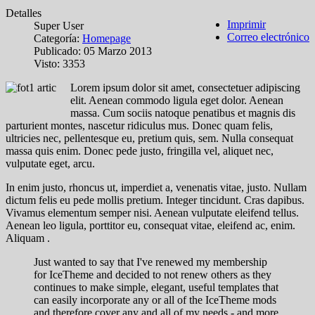
Detalles
Imprimir
Super User
Correo electrónico
Categoría:
Homepage
Publicado: 05 Marzo 2013
Visto: 3353
L
orem ipsum dolor sit amet, consectetuer adipiscing
elit. Aenean commodo ligula eget dolor. Aenean
massa. Cum sociis natoque penatibus et magnis dis
parturient montes, nascetur ridiculus mus. Donec quam felis,
ultricies nec, pellentesque eu, pretium quis, sem. Nulla consequat
massa quis enim. Donec pede justo, fringilla vel, aliquet nec,
vulputate eget, arcu.
In enim justo, rhoncus ut, imperdiet a, venenatis vitae, justo. Nullam
dictum felis eu pede mollis pretium. Integer tincidunt. Cras dapibus.
Vivamus elementum semper nisi. Aenean vulputate eleifend tellus.
Aenean leo ligula, porttitor eu, consequat vitae, eleifend ac, enim.
Aliquam .
Just wanted to say that I've renewed my membership
for IceTheme and decided to not renew others as they
continues to make simple, elegant, useful templates that
can easily incorporate any or all of the IceTheme mods
and therefore cover any and all of my needs - and more.