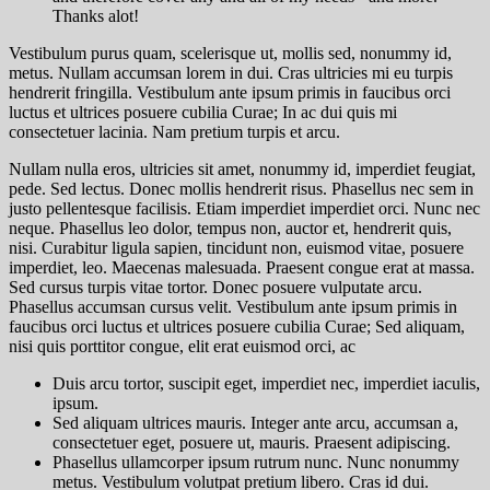
Thanks alot!
Vestibulum purus quam, scelerisque ut, mollis sed, nonummy id,
metus. Nullam accumsan lorem in dui. Cras ultricies mi eu turpis
hendrerit fringilla. Vestibulum ante ipsum primis in faucibus orci
luctus et ultrices posuere cubilia Curae; In ac dui quis mi
consectetuer lacinia. Nam pretium turpis et arcu.
Nullam nulla eros, ultricies sit amet, nonummy id, imperdiet feugiat,
pede. Sed lectus. Donec mollis hendrerit risus. Phasellus nec sem in
justo pellentesque facilisis. Etiam imperdiet imperdiet orci. Nunc nec
neque. Phasellus leo dolor,
tempus non, auctor et, hendrerit quis,
nisi. Curabitur ligula sapien
, tincidunt non, euismod vitae, posuere
imperdiet, leo. Maecenas malesuada. Praesent congue erat at massa.
Sed cursus turpis vitae tortor. Donec posuere vulputate arcu.
Phasellus accumsan cursus velit. Vestibulum ante ipsum primis in
faucibus orci luctus et ultrices posuere cubilia Curae; Sed aliquam,
nisi quis porttitor congue, elit erat euismod orci, ac
Duis arcu tortor, suscipit eget, imperdiet nec, imperdiet iaculis,
ipsum.
Sed aliquam ultrices mauris. Integer ante arcu, accumsan a,
consectetuer eget, posuere ut, mauris. Praesent adipiscing.
Phasellus ullamcorper ipsum rutrum nunc. Nunc nonummy
metus. Vestibulum volutpat pretium libero. Cras id dui.