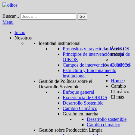
Buscar...
Go
Menu
Inicio
Nosotros
Identidad institucional
Propósitos y trayectoria de OIKOS
Áreas de
Principios de intervención social de
trabajo
OIKOS
Campos de intervención de OIKOS
Contactos
Estructura y funcionamiento
institucional
Home
/
Gestión de Políticas sobre el
Cambio
Desarrollo Sostenible
Climático:
Enfoque general
El más
Experiencia de OIKOS
Desarrollo Sostenible
Cambio Climático
Gestión en marcha
Desarrollo sostenible
Cambio climático
Gestión sobre Producción Limpia