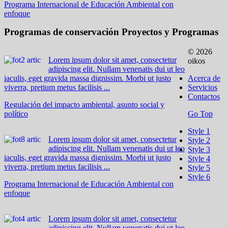
Programa Internacional de Educación Ambiental con
enfoque
Programas de conservación
Proyectos y Programas
© 2026
Lorem ipsum dolor sit amet, consectetur
oikos
adipiscing elit. Nullam venenatis dui ut leo
iaculis, eget gravida massa dignissim. Morbi ut justo
Acerca de
viverra, pretium metus facilisis ...
Servicios
Contactos
Regulación del impacto ambiental, asunto social y
político
Go Top
Style 1
Lorem ipsum dolor sit amet, consectetur
Style 2
adipiscing elit. Nullam venenatis dui ut leo
Style 3
iaculis, eget gravida massa dignissim. Morbi ut justo
Style 4
viverra, pretium metus facilisis ...
Style 5
Style 6
Programa Internacional de Educación Ambiental con
enfoque
Lorem ipsum dolor sit amet, consectetur
adipiscing elit. Nullam venenatis dui ut leo