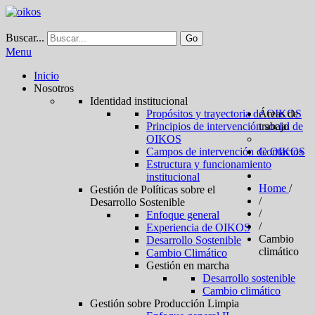
Buscar...
Go
Menu
Inicio
Nosotros
Identidad institucional
Propósitos y trayectoria de OIKOS
Áreas de
Principios de intervención social de
trabajo
OIKOS
Campos de intervención de OIKOS
Contactos
Estructura y funcionamiento
institucional
Home
/
Gestión de Políticas sobre el
/
Desarrollo Sostenible
/
Enfoque general
/
Experiencia de OIKOS
Cambio
Desarrollo Sostenible
climático
Cambio Climático
Gestión en marcha
Desarrollo sostenible
Cambio climático
Gestión sobre Producción Limpia