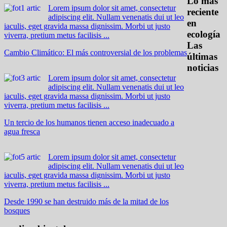
Lo más
Lorem ipsum dolor sit amet, consectetur
reciente
adipiscing elit. Nullam venenatis dui ut leo
en
iaculis, eget gravida massa dignissim. Morbi ut justo
ecología
viverra, pretium metus facilisis ...
Las
Cambio Climático: El más controversial de los problemas
últimas
noticias
Lorem ipsum dolor sit amet, consectetur
adipiscing elit. Nullam venenatis dui ut leo
iaculis, eget gravida massa dignissim. Morbi ut justo
viverra, pretium metus facilisis ...
Un tercio de los humanos tienen acceso inadecuado a
agua fresca
Lorem ipsum dolor sit amet, consectetur
adipiscing elit. Nullam venenatis dui ut leo
iaculis, eget gravida massa dignissim. Morbi ut justo
viverra, pretium metus facilisis ...
Desde 1990 se han destruido más de la mitad de los
bosques