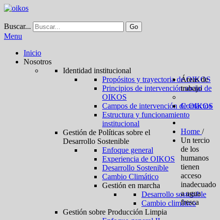
Buscar...
Go
Menu
Inicio
Nosotros
Identidad institucional
Propósitos y trayectoria de OIKOS
Áreas de
Principios de intervención social de
trabajo
OIKOS
Campos de intervención de OIKOS
Contactos
Estructura y funcionamiento
institucional
Home
/
Gestión de Políticas sobre el
Un tercio
Desarrollo Sostenible
de los
Enfoque general
humanos
Experiencia de OIKOS
tienen
Desarrollo Sostenible
acceso
Cambio Climático
inadecuado
Gestión en marcha
a agua
Desarrollo sostenible
fresca
Cambio climático
Gestión sobre Producción Limpia