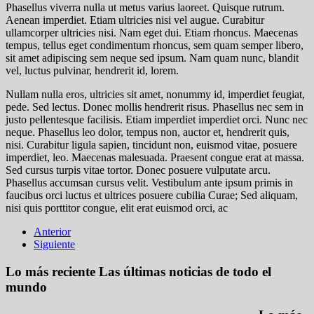
Phasellus viverra nulla ut metus varius laoreet. Quisque rutrum.
Aenean imperdiet. Etiam ultricies nisi vel augue. Curabitur
ullamcorper ultricies nisi. Nam eget dui. Etiam rhoncus. Maecenas
tempus, tellus eget condimentum rhoncus, sem quam semper libero,
sit amet adipiscing sem neque sed ipsum. Nam quam nunc, blandit
vel, luctus pulvinar, hendrerit id, lorem.
Nullam nulla eros, ultricies sit amet, nonummy id, imperdiet feugiat,
pede. Sed lectus. Donec mollis hendrerit risus. Phasellus nec sem in
justo pellentesque facilisis. Etiam imperdiet imperdiet orci. Nunc nec
neque. Phasellus leo dolor,
tempus non, auctor et, hendrerit quis,
nisi. Curabitur ligula sapien
, tincidunt non, euismod vitae, posuere
imperdiet, leo. Maecenas malesuada. Praesent congue erat at massa.
Sed cursus turpis vitae tortor. Donec posuere vulputate arcu.
Phasellus accumsan cursus velit. Vestibulum ante ipsum primis in
faucibus orci luctus et ultrices posuere cubilia Curae; Sed aliquam,
nisi quis porttitor congue, elit erat euismod orci, ac
Anterior
Siguiente
Lo más reciente
Las últimas noticias de todo el
mundo