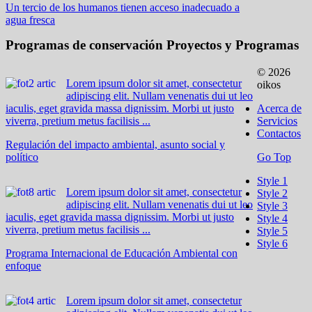
Un tercio de los humanos tienen acceso inadecuado a
agua fresca
Programas de conservación
Proyectos y Programas
© 2026
Lorem ipsum dolor sit amet, consectetur
oikos
adipiscing elit. Nullam venenatis dui ut leo
iaculis, eget gravida massa dignissim. Morbi ut justo
Acerca de
viverra, pretium metus facilisis ...
Servicios
Contactos
Regulación del impacto ambiental, asunto social y
político
Go Top
Style 1
Lorem ipsum dolor sit amet, consectetur
Style 2
adipiscing elit. Nullam venenatis dui ut leo
Style 3
iaculis, eget gravida massa dignissim. Morbi ut justo
Style 4
viverra, pretium metus facilisis ...
Style 5
Style 6
Programa Internacional de Educación Ambiental con
enfoque
Lorem ipsum dolor sit amet, consectetur