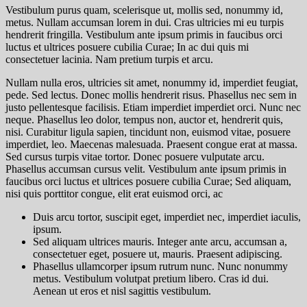
Vestibulum purus quam, scelerisque ut, mollis sed, nonummy id,
metus. Nullam accumsan lorem in dui. Cras ultricies mi eu turpis
hendrerit fringilla. Vestibulum ante ipsum primis in faucibus orci
luctus et ultrices posuere cubilia Curae; In ac dui quis mi
consectetuer lacinia. Nam pretium turpis et arcu.
Nullam nulla eros, ultricies sit amet, nonummy id, imperdiet feugiat,
pede. Sed lectus. Donec mollis hendrerit risus. Phasellus nec sem in
justo pellentesque facilisis. Etiam imperdiet imperdiet orci. Nunc nec
neque. Phasellus leo dolor,
tempus non, auctor et, hendrerit quis,
nisi. Curabitur ligula sapien
, tincidunt non, euismod vitae, posuere
imperdiet, leo. Maecenas malesuada. Praesent congue erat at massa.
Sed cursus turpis vitae tortor. Donec posuere vulputate arcu.
Phasellus accumsan cursus velit. Vestibulum ante ipsum primis in
faucibus orci luctus et ultrices posuere cubilia Curae; Sed aliquam,
nisi quis porttitor congue, elit erat euismod orci, ac
Duis arcu tortor, suscipit eget, imperdiet nec, imperdiet iaculis,
ipsum.
Sed aliquam ultrices mauris. Integer ante arcu, accumsan a,
consectetuer eget, posuere ut, mauris. Praesent adipiscing.
Phasellus ullamcorper ipsum rutrum nunc. Nunc nonummy
metus. Vestibulum volutpat pretium libero. Cras id dui.
Aenean ut eros et nisl sagittis vestibulum.