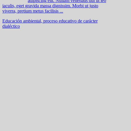
adipiscing elit. Nullam venenatis dui ut leo
iaculis, eget gravida massa dignissim. Morbi ut justo
viverra, pretium metus facilisis ...
Educación ambiental, proceso educativo de carácter
dialéctico