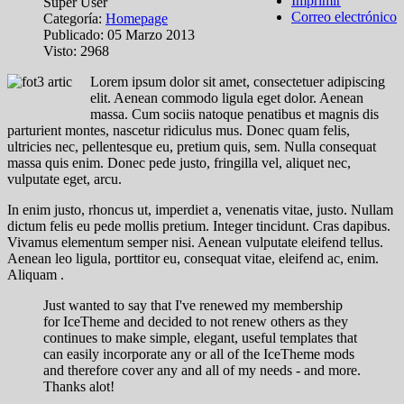
Imprimir
Super User
Correo electrónico
Categoría:
Homepage
Publicado: 05 Marzo 2013
Visto: 2968
L
orem ipsum dolor sit amet, consectetuer adipiscing
elit. Aenean commodo ligula eget dolor. Aenean
massa. Cum sociis natoque penatibus et magnis dis
parturient montes, nascetur ridiculus mus. Donec quam felis,
ultricies nec, pellentesque eu, pretium quis, sem. Nulla consequat
massa quis enim. Donec pede justo, fringilla vel, aliquet nec,
vulputate eget, arcu.
In enim justo, rhoncus ut, imperdiet a, venenatis vitae, justo. Nullam
dictum felis eu pede mollis pretium. Integer tincidunt. Cras dapibus.
Vivamus elementum semper nisi. Aenean vulputate eleifend tellus.
Aenean leo ligula, porttitor eu, consequat vitae, eleifend ac, enim.
Aliquam .
Just wanted to say that I've renewed my membership
for IceTheme and decided to not renew others as they
continues to make simple, elegant, useful templates that
can easily incorporate any or all of the IceTheme mods
and therefore cover any and all of my needs - and more.
Thanks alot!