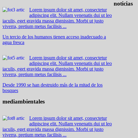
noticias
Lorem ipsum dolor sit amet, consectetur
adipiscing elit. Nullam venenatis dui ut leo
iaculis, eget gravida massa dignissim. Morbi ut justo
viverra, pretium metus facilisis ...
Un tercio de los humanos tienen acceso inadecuado a
agua fresca
Lorem ipsum dolor sit amet, consectetur
adipiscing elit. Nullam venenatis dui ut leo
iaculis, eget gravida massa dignissim. Morbi ut justo
viverra, pretium metus facilisis ...
Desde 1990 se han destruido más de la mitad de los
bosques
mediambientales
Lorem ipsum dolor sit amet, consectetur
adipiscing elit. Nullam venenatis dui ut leo
iaculis, eget gravida massa dignissim. Morbi ut justo
viverra, pretium metus facilisis ...