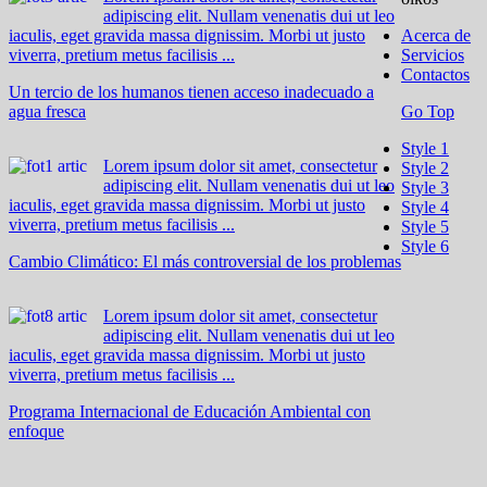
adipiscing elit. Nullam venenatis dui ut leo
iaculis, eget gravida massa dignissim. Morbi ut justo
Acerca de
viverra, pretium metus facilisis ...
Servicios
Contactos
Un tercio de los humanos tienen acceso inadecuado a
agua fresca
Go Top
Style 1
Lorem ipsum dolor sit amet, consectetur
Style 2
adipiscing elit. Nullam venenatis dui ut leo
Style 3
iaculis, eget gravida massa dignissim. Morbi ut justo
Style 4
viverra, pretium metus facilisis ...
Style 5
Style 6
Cambio Climático: El más controversial de los problemas
Lorem ipsum dolor sit amet, consectetur
adipiscing elit. Nullam venenatis dui ut leo
iaculis, eget gravida massa dignissim. Morbi ut justo
viverra, pretium metus facilisis ...
Programa Internacional de Educación Ambiental con
enfoque