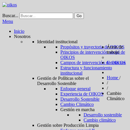
Buscar...
Go
Menu
Inicio
Nosotros
Identidad institucional
Propósitos y trayectoria de OIKOS
Áreas de
Principios de intervención social de
trabajo
OIKOS
Campos de intervención de OIKOS
Contactos
Estructura y funcionamiento
institucional
Home
/
Gestión de Políticas sobre el
/
Desarrollo Sostenible
/
Enfoque general
Cambio
Experiencia de OIKOS
Climático
Desarrollo Sostenible
Cambio Climático
Gestión en marcha
Desarrollo sostenible
Cambio climático
Gestión sobre Producción Limpia