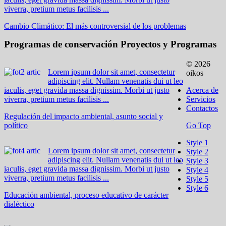
viverra, pretium metus facilisis ...
Cambio Climático: El más controversial de los problemas
Programas de conservación
Proyectos y Programas
© 2026
Lorem ipsum dolor sit amet, consectetur
oikos
adipiscing elit. Nullam venenatis dui ut leo
iaculis, eget gravida massa dignissim. Morbi ut justo
Acerca de
viverra, pretium metus facilisis ...
Servicios
Contactos
Regulación del impacto ambiental, asunto social y
político
Go Top
Style 1
Lorem ipsum dolor sit amet, consectetur
Style 2
adipiscing elit. Nullam venenatis dui ut leo
Style 3
iaculis, eget gravida massa dignissim. Morbi ut justo
Style 4
viverra, pretium metus facilisis ...
Style 5
Style 6
Educación ambiental, proceso educativo de carácter
dialéctico