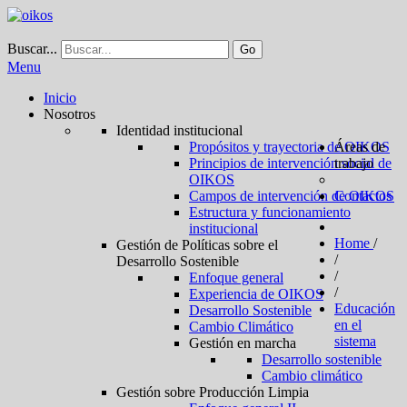
Buscar...
Go
Menu
Inicio
Nosotros
Identidad institucional
Propósitos y trayectoria de OIKOS
Áreas de
Principios de intervención social de
trabajo
OIKOS
Campos de intervención de OIKOS
Contactos
Estructura y funcionamiento
institucional
Home
/
Gestión de Políticas sobre el
/
Desarrollo Sostenible
/
Enfoque general
/
Experiencia de OIKOS
Educación
Desarrollo Sostenible
en el
Cambio Climático
sistema
Gestión en marcha
Desarrollo sostenible
Cambio climático
Gestión sobre Producción Limpia