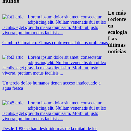
mundo
Lo más
Lorem ipsum dolor sit amet, consectetur
reciente
adipiscing elit. Nullam venenatis dui ut leo
en
iaculis, eget gravida massa dignissim. Morbi ut justo
ecología
viverra, pretium metus facilisis ...
Las
Cambio Climático: El más controversial de los problemas
últimas
noticias
Lorem ipsum dolor sit amet, consectetur
adipiscing elit. Nullam venenatis dui ut leo
iaculis, eget gravida massa dignissim. Morbi ut justo
viverra, pretium metus facilisis ...
Un tercio de los humanos tienen acceso inadecuado a
agua fresca
Lorem ipsum dolor sit amet, consectetur
adipiscing elit. Nullam venenatis dui ut leo
iaculis, eget gravida massa dignissim. Morbi ut justo
viverra, pretium metus facilisis ...
Desde 1990 se han destruido más de la mitad de los