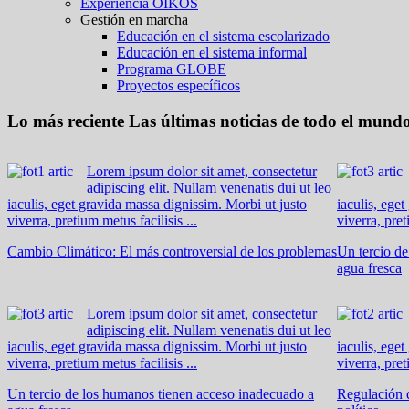
Experiencia OIKOS
Gestión en marcha
Educación en el sistema escolarizado
Educación en el sistema informal
Programa GLOBE
Proyectos específicos
Lo más reciente
Las últimas noticias de todo el mund
Lorem ipsum dolor sit amet, consectetur
adipiscing elit. Nullam venenatis dui ut leo
iaculis, eget gravida massa dignissim. Morbi ut justo
iaculis, ege
viverra, pretium metus facilisis ...
viverra, pret
Cambio Climático: El más controversial de los problemas
Un tercio d
agua fresca
Lorem ipsum dolor sit amet, consectetur
adipiscing elit. Nullam venenatis dui ut leo
iaculis, eget gravida massa dignissim. Morbi ut justo
iaculis, ege
viverra, pretium metus facilisis ...
viverra, pret
Un tercio de los humanos tienen acceso inadecuado a
Regulación d