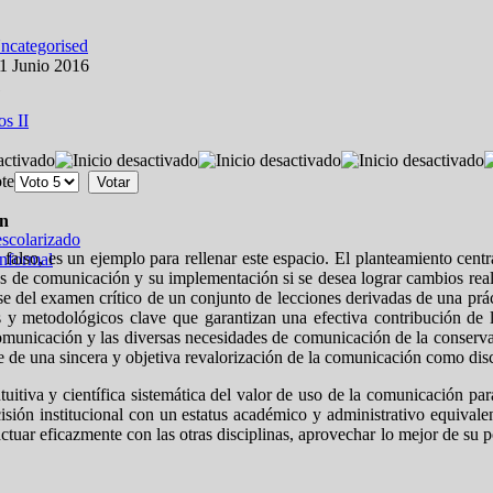
ncategorised
01 Junio 2016
1
os II
ote
ón
escolarizado
s falso, es un ejemplo para rellenar este espacio. El planteamiento cent
informal
ias de comunicación y su implementación si se desea lograr cambios rea
se del examen crítico de un conjunto de lecciones derivadas de una prá
s y metodológicos clave que garantizan una efectiva contribución de
comunicación y las diversas necesidades de comunicación de la conserva
iere de una sincera y objetiva revalorización de la comunicación como di
ntuitiva y científica sistemática del valor de uso de la comunicación pa
sión institucional con un estatus académico y administrativo equivalent
ctuar eficazmente con las otras disciplinas, aprovechar lo mejor de su p