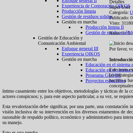
Enfoque general II
Detalles
Experiencia de Corporación OIKOS
Super User
Producción limpia
Categoría:
U
Gestión de residuos solidos
Publicado: 
Gestión en marcha
Visto: 31180
Producción limpia II
Gestión de residuos sólid
Ratio:
0
/
5
Gestión de Educación y
Comunicación Ambiental
Enfoque general III
Por favor, v
Experiencia OIKOS
Gestión en marcha
Introducci
Educación en el sistema 
Este texto e
Educación en el sistema 
las estrateg
Programa GLOBE
hacerlo a ba
Proyectos específicos
conceptuale
íntimo casamiento entre los objetivos, metodologías y tácticas de la 
actores conspicuos; y, para este aspecto particular, a su vez, se requ
Esta revalorización debe significar, por una parte, una constatación i
visión inclusiva de su intervención en los diversos estamentos de deci
razonable de respaldo político, económico y administrativo para intera
su manejo.
Esto es una preuba