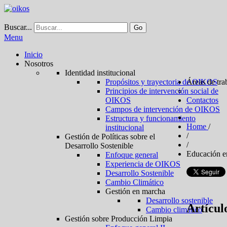
Buscar...
Go
Menu
Inicio
Nosotros
Identidad institucional
Propósitos y trayectoria de OIKOS
Áreas de tra
Principios de intervención social de
OIKOS
Contactos
Campos de intervención de OIKOS
Estructura y funcionamiento
Home
/
institucional
/
Gestión de Políticas sobre el
/
Desarrollo Sostenible
Educación en
Enfoque general
Experiencia de OIKOS
Desarrollo Sostenible
Cambio Climático
Gestión en marcha
Desarrollo sostenible
Artícul
Cambio climático
Gestión sobre Producción Limpia