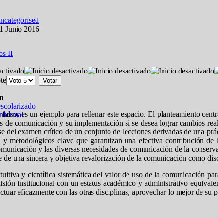
ncategorised
01 Junio 2016
os II
ote
ón
escolarizado
s falso, es un ejemplo para rellenar este espacio. El planteamiento cent
informal
ias de comunicación y su implementación si se desea lograr cambios rea
se del examen crítico de un conjunto de lecciones derivadas de una prá
s y metodológicos clave que garantizan una efectiva contribución de
comunicación y las diversas necesidades de comunicación de la conserva
iere de una sincera y objetiva revalorización de la comunicación como di
ntuitiva y científica sistemática del valor de uso de la comunicación pa
sión institucional con un estatus académico y administrativo equivalent
ctuar eficazmente con las otras disciplinas, aprovechar lo mejor de su p