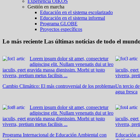
Experiencia OIKOS
Gestión en marcha
Educación en el sistema escolarizado
Educación en el sistema informal
Programa GLOBE
Proyectos específicos
Lo más reciente
Las últimas noticias de todo el mund
Lorem ipsum dolor sit amet, consectetur
adipiscing elit. Nullam venenatis dui ut leo
iaculis, eget gravida massa dignissim. Morbi ut justo
iaculis, ege
viverra, pretium metus facilisis ...
viverra, pret
Cambio Climático: El más controversial de los problemas
Un tercio d
agua fresca
Lorem ipsum dolor sit amet, consectetur
adipiscing elit. Nullam venenatis dui ut leo
iaculis, eget gravida massa dignissim. Morbi ut justo
iaculis, ege
viverra, pretium metus facilisis ...
viverra, pret
Programa Internacional de Educación Ambiental con
Educación am