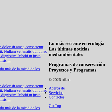
Lo más reciente en ecología
dolor sit amet, consectetur
Las últimas noticias
lit. Nullam venenatis dui ut leo
mediambientales
a dignissim. Morbi ut justo
isis ...
Programas de conservación
do más de la mitad de los
Proyectos y Programas
© 2026 oikos
dolor sit amet, consectetur
Acerca de
lit. Nullam venenatis dui ut leo
Servicios
a dignissim. Morbi ut justo
Contactos
isis ...
Go Top
do más de la mitad de los