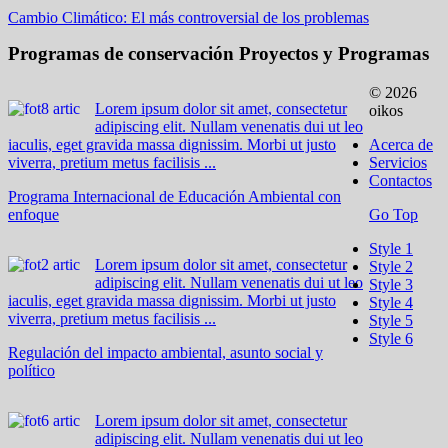
Cambio Climático: El más controversial de los problemas
Programas de conservación
Proyectos y Programas
© 2026
Lorem ipsum dolor sit amet, consectetur
oikos
adipiscing elit. Nullam venenatis dui ut leo
iaculis, eget gravida massa dignissim. Morbi ut justo
Acerca de
viverra, pretium metus facilisis ...
Servicios
Contactos
Programa Internacional de Educación Ambiental con
enfoque
Go Top
Style 1
Lorem ipsum dolor sit amet, consectetur
Style 2
adipiscing elit. Nullam venenatis dui ut leo
Style 3
iaculis, eget gravida massa dignissim. Morbi ut justo
Style 4
viverra, pretium metus facilisis ...
Style 5
Style 6
Regulación del impacto ambiental, asunto social y
político
Lorem ipsum dolor sit amet, consectetur
adipiscing elit. Nullam venenatis dui ut leo