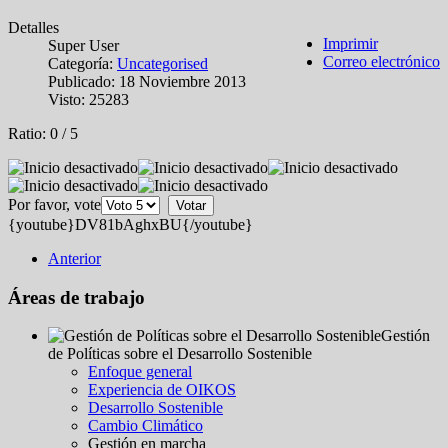
Detalles
Imprimir
Super User
Correo electrónico
Categoría:
Uncategorised
Publicado: 18 Noviembre 2013
Visto: 25283
Ratio:
0
/
5
Por favor, vote
{youtube}DV81bAghxBU{/youtube}
Anterior
Áreas de trabajo
Gestión
de Políticas sobre el Desarrollo Sostenible
Enfoque general
Experiencia de OIKOS
Desarrollo Sostenible
Cambio Climático
Gestión en marcha