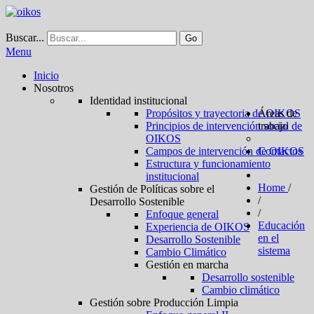
Buscar...
Go
Menu
Inicio
Nosotros
Identidad institucional
Propósitos y trayectoria de OIKOS
Áreas de
Principios de intervención social de
trabajo
OIKOS
Campos de intervención de OIKOS
Contactos
Estructura y funcionamiento
institucional
Home
/
Gestión de Políticas sobre el
/
Desarrollo Sostenible
/
Enfoque general
Educación
Experiencia de OIKOS
en el
Desarrollo Sostenible
sistema
Cambio Climático
Gestión en marcha
Desarrollo sostenible
Cambio climático
Gestión sobre Producción Limpia