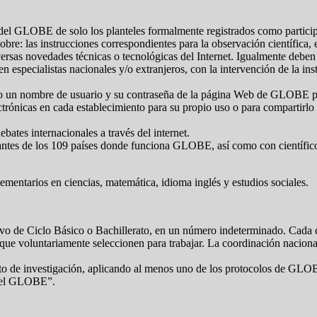
a del GLOBE de solo los planteles formalmente registrados como particip
sobre: las instrucciones correspondientes para la observación científica, 
ersas novedades técnicas o tecnológicas del Internet. Igualmente deben es
n especialistas nacionales y/o extranjeros, con la intervención de la i
omo un nombre de usuario y su contraseña de la página Web de GLOBE par
ctrónicas en cada establecimiento para su propio uso o para compartirlo 
bates internacionales a través del internet.
diantes de los 109 países donde funciona GLOBE, así como con científic
entarios en ciencias, matemática, idioma inglés y estudios sociales.
ivo de Ciclo Básico o Bachillerato, en un número indeterminado. Cada c
s que voluntariamente seleccionen para trabajar. La coordinación nacio
to de investigación, aplicando al menos uno de los protocolos de GLOB
del GLOBE”.