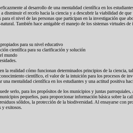
icazmente al desarrollo de una mentalidad científica en los estudiante
a a disminuir el recelo hacia la ciencia y a descubrir la viabilidad de qu
 para el nivel de las personas que participan en la investigación que ab
io-natural. También hace amigable el manejo de los sistemas virtuales de
propiados para su nivel educativo
ón científica para su clarificación y solución
 del mundo
cesidades.
en la realidad cómo funcionan determinados principios de la ciencia, tale
onocimiento científico, el valor de la intuición para los procesos de inve
ar una mentalidad científica en los estudiantes y una actitud positiva ha
de serlo, para los propósitos de los municipios y juntas parroquiales, 
nicipios pequeños, para proporcionar información básica sobre la calid
esiduos sólidos, la protección de la biodiversidad. Al ensayarse con pro
 y exitosos.