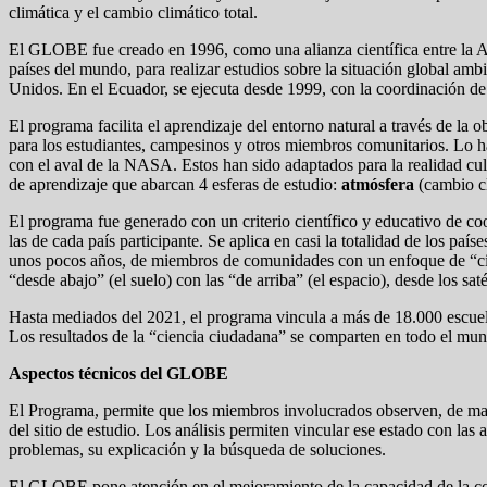
climática y el cambio climático total.
El GLOBE fue creado en 1996, como una alianza científica entre la 
países del mundo, para realizar estudios sobre la situación global am
Unidos. En el Ecuador, se ejecuta desde 1999, con la coordinación d
El programa facilita el aprendizaje del entorno natural a través de l
para los estudiantes, campesinos y otros miembros comunitarios. Lo hac
con el aval de la NASA. Estos han sido adaptados para la realidad cul
de aprendizaje que abarcan 4 esferas de estudio:
atmósfera
(cambio c
El programa fue generado con un criterio científico y educativo de coo
las de cada país participante. Se aplica en casi la totalidad de los pa
unos pocos años, de miembros de comunidades con un enfoque de “cien
“desde abajo” (el suelo) con las “de arriba” (el espacio), desde los satéli
Hasta mediados del 2021, el programa vincula a más de 18.000 escuelas
Los resultados de la “ciencia ciudadana” se comparten en todo el mu
Aspectos técnicos del GLOBE
El Programa, permite que los miembros involucrados observen, de maner
del sitio de estudio. Los análisis permiten vincular ese estado con las
problemas, su explicación y la búsqueda de soluciones.
El GLOBE pone atención en el mejoramiento de la capacidad de la com