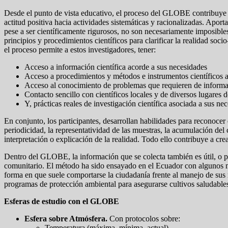
Desde el punto de vista educativo, el proceso del GLOBE contribuye ef
actitud positiva hacia actividades sistemáticas y racionalizadas. Aport
pese a ser científicamente rigurosos, no son necesariamente imposibles
principios y procedimientos científicos para clarificar la realidad soc
el proceso permite a estos investigadores, tener:
Acceso a información científica acorde a sus necesidades
Acceso a procedimientos y métodos e instrumentos científicos a
Acceso al conocimiento de problemas que requieren de informaci
Contacto sencillo con científicos locales y de diversos lugares
Y, prácticas reales de investigación científica asociada a sus ne
En conjunto, los participantes, desarrollan habilidades para reconocer 
periodicidad, la representatividad de las muestras, la acumulación del c
interpretación o explicación de la realidad. Todo ello contribuye a cre
Dentro del GLOBE, la información que se colecta también es útil, o pue
comunitario. El método ha sido ensayado en el Ecuador con algunos mu
forma en que suele comportarse la ciudadanía frente al manejo de sus r
programas de protección ambiental para asegurarse cultivos saludables
Esferas de estudio con el GLOBE
Esfera sobre Atmósfera.
Con protocolos sobre:
Temperatura (máxima, mínima, actual).