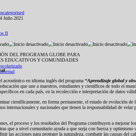
ncategorised
4 Julio 2021
os II
IÓN DEL PROGRAMA GLOBE PARA
S EDUCATIVOS Y COMUNIDADES
escolarizado
ral
informal
 acronímico en idioma inglés del programa
“Aprendizaje global y obs
 educación que une a maestros, estudiantes y científicos de todo el mund
ecíficos en cada país, en la recolección e interpretación de datos válido
ar científicamente, en forma permanente, el estado de evolución de la 
os internacionales y nacionales que tienen la responsabilidad de velar p
es, el proceso y los resultados del Programa contribuyen a mejorar los l
tras que a nivel comunitario ayuda a que surja con fuerza y optimismo
nir las acciones para proteger la naturaleza, combatir las causas del ca