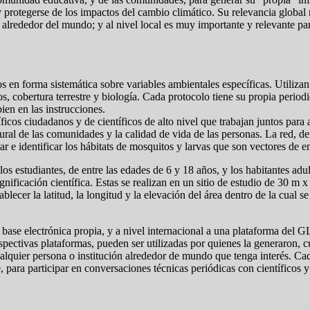
 protegerse de los impactos del cambio climático. Su relevancia global r
alrededor del mundo; y al nivel local es muy importante y relevante para 
en forma sistemática sobre variables ambientales específicas. Utilizan
os, cobertura terrestre y biología. Cada protocolo tiene su propia perio
ien en las instrucciones.
íficos ciudadanos y de científicos de alto nivel que trabajan juntos par
ultural de las comunidades y la calidad de vida de las personas. La r
 e identificar los hábitats de mosquitos y larvas que son vectores de en
s estudiantes, de entre las edades de 6 y 18 años, y los habitantes adu
nificación científica. Estas se realizan en un sitio de estudio de 30 m
ecer la latitud, la longitud y la elevación del área dentro de la cual s
na base electrónica propia, y a nivel internacional a una plataforma del
ectivas plataformas, pueden ser utilizadas por quienes la generaron, c
lquier persona o institución alrededor de mundo que tenga interés. Cad
e, para participar en conversaciones técnicas periódicas con científicos