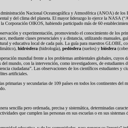
Administración Nacional Oceanográfica y Atmosférica (ANOA) de los Es
biental y del clima del planeta. El mayor liderazgo lo ejerce la NASA (
e la Corporación OIKOS, habiendo participado más de 60 establecimient
a observación y experimentación, promoviendo el conocimiento de los pri
e, mediante clases presenciales y a distancia, utilizando manuales, guía
tural y educativa local de cada país. La guía para maestros GLOBE, con
limático),
hidrósfera
(hidrología),
pedósfera
(suelos) y
biósfera
(cober
peración mundial frente a los problemas ambientales globales, cuyos dat
íses del mundo, con la intervención, como investigadores, de estudiantes
cia ciudadana”. Las observaciones de los científicos estudiantes y c
tes artificiales.
 primarias y secundarias de 109 países en todos los continentes del mun
ndo.
a sencilla pero ordenada, precisa y sistemática, determinadas caracterí
 actividades que cumplen las personas en sus escuelas o en sus sistemas d
unidad educativa, y de las comunidades, para generar su “propia” info