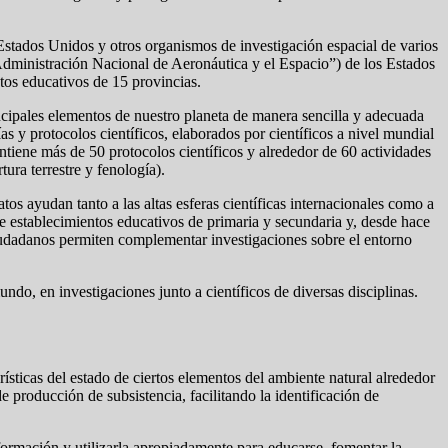
tados Unidos y otros organismos de investigación espacial de varios
“Administración Nacional de Aeronáutica y el Espacio”) de los Estados
os educativos de 15 provincias.
ncipales elementos de nuestro planeta de manera sencilla y adecuada
s y protocolos científicos, elaborados por científicos a nivel mundial
tiene más de 50 protocolos científicos y alrededor de 60 actividades
tura terrestre y fenología).
os ayudan tanto a las altas esferas científicas internacionales como a
 de establecimientos educativos de primaria y secundaria y, desde hace
iudadanos permiten complementar investigaciones sobre el entorno
do, en investigaciones junto a científicos de diversas disciplinas.
sticas del estado de ciertos elementos del ambiente natural alrededor
e producción de subsistencia, facilitando la identificación de
rmación y utilizarla apropiadamente para educarse, fomentar la