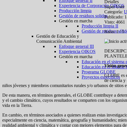
Enfoque general II
Detalles
Experiencia de Corporación OIKOS
Super User
Producción limpia
Categoría:
U
Gestión de residuos solidos
Publicado: 1
Gestión en marcha
Visto: 4661
Producción limpia II
Gestión de residuos sólid
Ratio:
1
/
5
Gestión de Educación y
Comunicación Ambiental
Enfoque general III
DESCRIPC
Experiencia OIKOS
PLANTELE
Gestión en marcha
Educación en el sistema 
Visión gene
Educación en el sistema 
Programa GLOBE
GLOBE es el
Proyectos específicos
de ciencia y
niños jóvenes y miembros comunitarios rurales y/o urbanos de sitios esp
De esta manera, en términos generales, el GLOBE contribuye a determin
y el cambio climático, cuyos resultados se comparten con los organism
vida en la Tierra.
En cambio, en términos asociados a quienes realizan estas investigacion
especialmente en ciencia, matemática, geografía y humanidades; mien
realidad ambiental y climática y contar con mejores elementos para defi