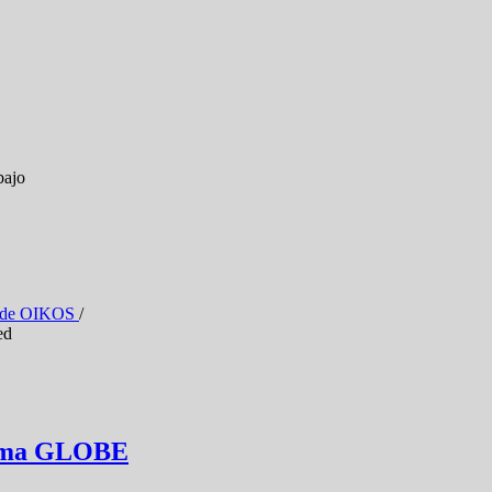
bajo
a de OIKOS
/
ed
ama GLOBE