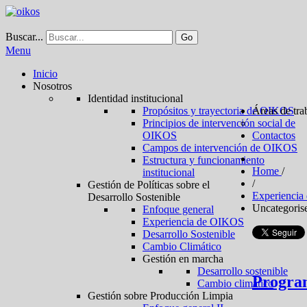
Buscar...
Go
Menu
Inicio
Nosotros
Identidad institucional
Propósitos y trayectoria de OIKOS
Áreas de tra
Principios de intervención social de
OIKOS
Contactos
Campos de intervención de OIKOS
Estructura y funcionamiento
Home
/
institucional
/
Gestión de Políticas sobre el
Experienci
Desarrollo Sostenible
Uncategoris
Enfoque general
Experiencia de OIKOS
Desarrollo Sostenible
Cambio Climático
Gestión en marcha
Desarrollo sostenible
Progr
Cambio climático
Gestión sobre Producción Limpia