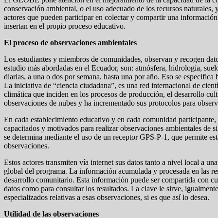
conservación ambiental, o el uso adecuado de los recursos naturales, y
actores que pueden participar en colectar y compartir una información 
insertan en el propio proceso educativo.
El proceso de observaciones ambientales
Los estudiantes y miembros de comunidades, observan y recogen datos 
estudio más abordadas en el Ecuador, son: atmósfera, hidrología, suel
diarias, a una o dos por semana, hasta una por año. Eso se especifica b
La iniciativa de “ciencia ciudadana”, es una red internacional de cient
climática que inciden en los procesos de producción, el desarrollo c
observaciones de nubes y ha incrementado sus protocolos para observar
En cada establecimiento educativo y en cada comunidad participante, lo
capacitados y motivados para realizar observaciones ambientales de sig
se determina mediante el uso de un receptor GPS-P-1, que permite establ
observaciones.
Estos actores transmiten vía internet sus datos tanto a nivel local a u
global del programa. La información acumulada y procesada en las resp
desarrollo comunitario. Esta información puede ser compartida con cua
datos como para consultar los resultados. La clave le sirve, igualment
especializados relativas a esas observaciones, si es que así lo desea.
Utilidad de las observaciones