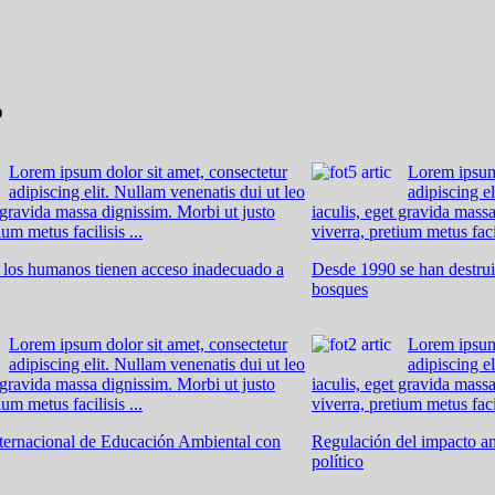
o
Lorem ipsum dolor sit amet, consectetur
Lorem ipsum 
adipiscing elit. Nullam venenatis dui ut leo
adipiscing e
t gravida massa dignissim. Morbi ut justo
iaculis, eget gravida mass
ium metus facilisis ...
viverra, pretium metus facil
e los humanos tienen acceso inadecuado a
Desde 1990 se han destrui
bosques
Lorem ipsum dolor sit amet, consectetur
Lorem ipsum 
adipiscing elit. Nullam venenatis dui ut leo
adipiscing e
t gravida massa dignissim. Morbi ut justo
iaculis, eget gravida mass
ium metus facilisis ...
viverra, pretium metus facil
ternacional de Educación Ambiental con
Regulación del impacto am
político