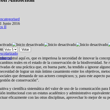
ncategorised
01 Junio 2016
os II
2
ote
escolarizado
informal
ento central aquí es, que es imperiosa la necesidad de innovar la conce
 cambios reales en el estado de la conservación de la biodiversidad. Se
rivadas de una práctica que, en buena parte, ha tendido a ignorar algu
ecesidad de lograr un más íntimo casamiento entre los objetivos, metod
ociales que demanda de sus actores conspicuos; y, para este aspecto part
gestión de conservación”.
tuitiva y científica sistemática del valor de uso de la comunicación para
ión institucional con un estatus académico y administrativo equivalente a
ctuar eficazmente con las otras disciplinas, aprovechar lo mejor de su p