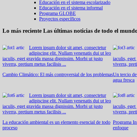
Educación en el sistema escolarizado
Educación en el sistema informal
Programa GLOBE
Proyectos específicos
Lo más reciente
Las últimas noticias de todo el mund
Lorem ipsum dolor sit amet, consectetur
adipiscing elit. Nullam venenatis dui ut leo
iaculis, eget gravida massa dignissim. Morbi ut justo
iaculis, ege
viverra, pretium metus facilisis ...
viverra, pret
Cambio Climático: El más controversial de los problemas
Un tercio d
agua fresca
Lorem ipsum dolor sit amet, consectetur
adipiscing elit. Nullam venenatis dui ut leo
iaculis, eget gravida massa dignissim. Morbi ut justo
iaculis, ege
viverra, pretium metus facilisis ...
viverra, pret
La educación ambiental es un elemento esencial de todo
Programa In
proceso
enfoque