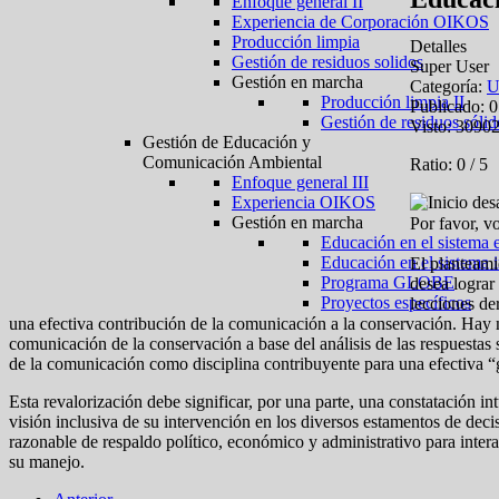
Enfoque general II
Experiencia de Corporación OIKOS
Producción limpia
Detalles
Gestión de residuos solidos
Super User
Gestión en marcha
Categoría:
U
Producción limpia II
Publicado: 
Gestión de residuos sólid
Visto: 3090
Gestión de Educación y
Comunicación Ambiental
Ratio:
0
/
5
Enfoque general III
Experiencia OIKOS
Gestión en marcha
Por favor, v
Educación en el sistema 
Educación en el sistema 
El planteami
Programa GLOBE
desea lograr
Proyectos específicos
lecciones de
una efectiva contribución de la comunicación a la conservación. Hay n
comunicación de la conservación a base del análisis de las respuestas s
de la comunicación como disciplina contribuyente para una efectiva “
Esta revalorización debe significar, por una parte, una constatación in
visión inclusiva de su intervención en los diversos estamentos de decis
razonable de respaldo político, económico y administrativo para intera
su manejo.