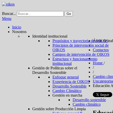
Buscar...
Go
Menu
Inicio
Nosotros
Identidad institucional
Propósitos y trayectoria de OIKOS
Áreas de tra
Principios de intervención social de
OIKOS
Contactos
Campos de intervención de OIKOS
Estructura y funcionamiento
Home
/
institucional
/
Gestión de Políticas sobre el
/
Desarrollo Sostenible
Cambio clim
Enfoque general
Uncategori
Experiencia de OIKOS
Educación A
Desarrollo Sostenible
Cambio Climático
Gestión en marcha
Desarrollo sostenible
Cambio climático
Gestión sobre Producción Limpia
Educac