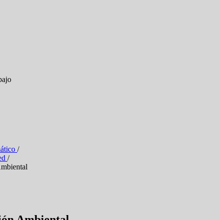
bajo
ático
/
sed
/
mbiental
ión Ambiental